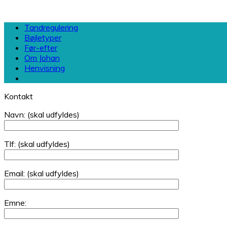
Tandregulering
Bøjletyper
Før-efter
Om Johan
Henvisning
Kontakt
Kontakt
Navn: (skal udfyldes)
Tlf: (skal udfyldes)
Email: (skal udfyldes)
Emne: