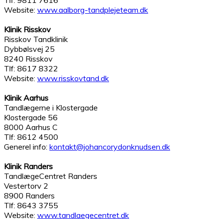
Tlf: 9811 7616
Website:
www.aalborg-tandplejeteam.dk
Klinik Risskov
Risskov Tandklinik
Dybbølsvej 25
8240 Risskov
Tlf: 8617 8322
Website:
www.risskovtand.dk
Klinik Aarhus
Tandlægerne i Klostergade
Klostergade 56
8000 Aarhus C
Tlf: 8612 4500
Generel info:
kontakt@johancorydonknudsen.dk
Klinik Randers
TandlægeCentret Randers
Vestertorv 2
8900 Randers
Tlf: 8643 3755
Website:
www.tandlaegecentret.dk